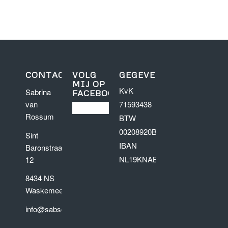
Sa: 8:00-14:00
So: closed
CONTACT
VOLG
GEGEVENS
MIJ OP
KvK
Sabrina
FACEBOOK
van
71593438
Rossum
BTW
00208920B87
Sint
IBAN
Baronstraat
NL19KNAB0257344152
12
8434 NS
Waskemeer
info@sabsem.nl