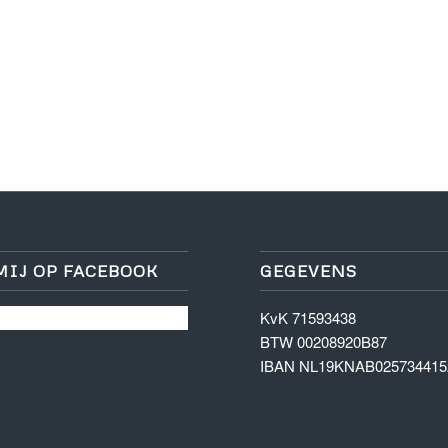
MIJ OP FACEBOOK
GEGEVENS
KvK 71593438
BTW 00208920B87
IBAN NL19KNAB025734415