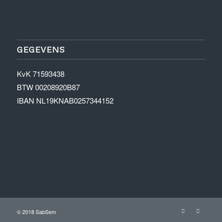
GEGEVENS
KvK 71593438
BTW 00208920B87
IBAN NL19KNAB0257344152
© 2018 SabSem